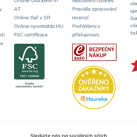
Online-Druckerei in
Nastavení cookies
ob
y
AT
Pravidla zpracování
up
Online tlač v SR
recenzí
Ga
vš
Online nyomtatás HU
Prohlášení o
ti
ti
FSC certifikace
přístupnosti
ce
Sledujte nás na sociálních sítích