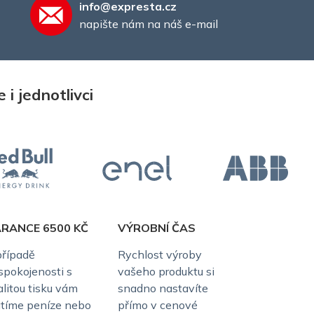
info@expresta.cz
napište nám na náš e-mail
i jednotlivci
RANCE 6500 KČ
VÝROBNÍ ČAS
případě
Rychlost výroby
spokojenosti s
vašeho produktu si
alitou tisku vám
snadno nastavíte
átíme peníze nebo
přímo v cenové