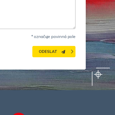
* označuje povinná pole
ODESLAT