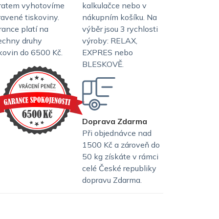
ratem vyhotovíme
kalkulačce nebo v
ravené tiskoviny.
nákupním košíku. Na
rance platí na
výběr jsou 3 rychlosti
echny druhy
výroby: RELAX,
skovin do 6500 Kč.
EXPRES nebo
BLESKOVĚ.
Doprava Zdarma
Při objednávce nad
1500 Kč a zároveň do
50 kg získáte v rámci
celé České republiky
dopravu Zdarma.