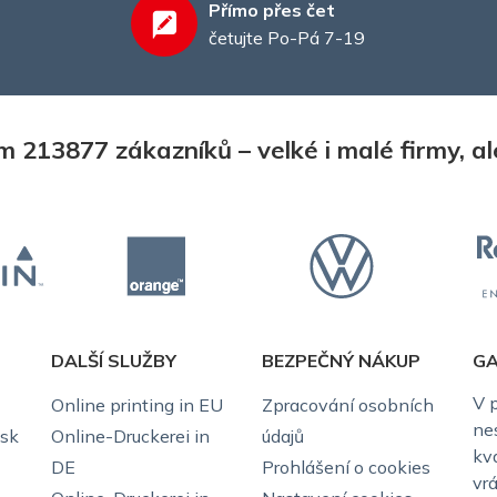
Přímo přes čet
četujte Po-Pá 7-19
 213877 zákazníků – velké i malé firmy, ale 
DALŠÍ SLUŽBY
BEZPEČNÝ NÁKUP
GA
V 
Online printing in EU
Zpracování osobních
ne
isk
Online-Druckerei in
údajů
kv
DE
Prohlášení o cookies
vr